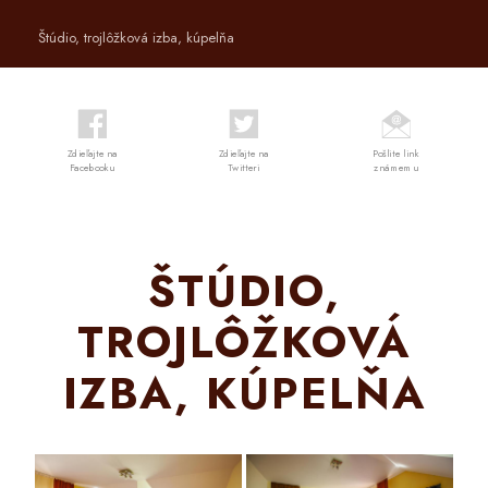
Štúdio, trojlôžková izba, kúpelňa
Zdieľajte na
Zdieľajte na
Pošlite link
Facebooku
Twitteri
známemu
ŠTÚDIO,
TROJLÔŽKOVÁ
IZBA, KÚPELŇA