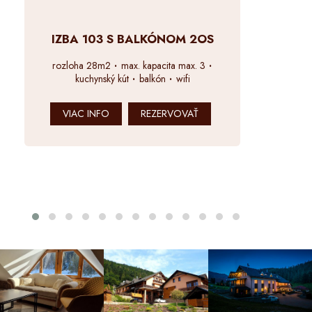
 S BALKÓNOM 2OS
IZBA 105 S BALKÓNOM 2
max. kapacita max. 3
rozloha 26m2
max. kapacita max
ý kút
balkón
wifi
kuchynský kút
balkón
wifi
REZERVOVAŤ
VIAC INFO
REZERVOVAŤ