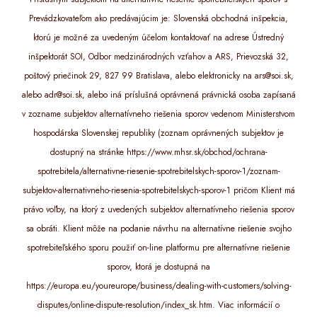
Prevádzkovateľom ako predávajúcim je: Slovenská obchodná inšpekcia,
ktorú je možné za uvedeným účelom kontaktovať na adrese Ústredný
inšpektorát SOI, Odbor medzinárodných vzťahov a ARS, Prievozská 32,
poštový priečinok 29, 827 99 Bratislava, alebo elektronicky na ars@soi.sk,
alebo adr@soi.sk, alebo iná príslušná oprávnená právnická osoba zapísaná
v zozname subjektov alternatívneho riešenia sporov vedenom Ministerstvom
hospodárska Slovenskej republiky (zoznam oprávnených subjektov je
dostupný na stránke https://www.mhsr.sk/obchod/ochrana-
spotrebitela/alternativne-riesenie-spotrebitelskych-sporov-1/zoznam-
subjektov-alternativneho-riesenia-spotrebitelskych-sporov-1 pričom Klient má
právo voľby, na ktorý z uvedených subjektov alternatívneho riešenia sporov
sa obráti. Klient môže na podanie návrhu na alternatívne riešenie svojho
spotrebiteľského sporu použiť on-line platformu pre alternatívne riešenie
sporov, ktorá je dostupná na
https://europa.eu/youreurope/business/dealing-with-customers/solving-
disputes/online-dispute-resolution/index_sk.htm. Viac informácií o