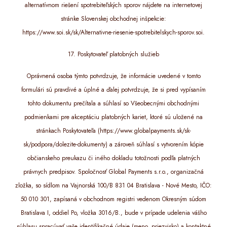
alternatívnom riešení spotrebiteľských sporov nájdete na internetovej
stránke Slovenskej obchodnej inšpekcie:
https://www.soi.sk/sk/Alternativne-riesenie-spotrebitelskych-sporov.soi.
17. Poskytovateľ platobných služieb
Oprávnená osoba týmto potvrdzuje, že informácie uvedené v tomto
formulári sú pravdivé a úplné a ďalej potvrdzuje, že si pred vypísaním
tohto dokumentu prečítala a súhlasí so Všeobecnými obchodnými
podmienkami pre akceptáciu platobných kariet, ktoré sú uložené na
stránkach Poskytovateľa (https://www.globalpayments.sk/sk-
sk/podpora/dolezite-dokumenty) a zároveň súhlasí s vytvorením kópie
občianskeho preukazu či iného dokladu totožnosti podľa platných
právnych predpisov. Spoločnosť Global Payments s.r.o., organizačná
zložka, so sídlom na Vajnorská 100/B 831 04 Bratislava - Nové Mesto, IČO:
50 010 301, zapísaná v obchodnom registri vedenom Okresným súdom
Bratislava I, oddiel Po, vložka 3016/B., bude v prípade udelenia vášho
súhlasu spracúvať vaše identifikačné údaje (meno, priezvisko) a kontaktné