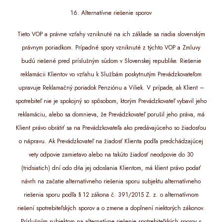
16. Alternatívne riešenie sporov
Tieto VOP a právne vzťahy vzniknuté na ich základe sa riadia slovenským
právnym poriadkom. Prípadné spory vzniknuté z týchto VOP a Zmluvy
budú riešené pred príslušným súdom v Slovenskej republike. Riešenie
reklamácii Klientov vo vzťahu k Službám poskytnutým Prevádzkovateľom
upravuje Reklamačný poriadok Penziónu a Viliek. V prípade, ak Klient –
spotrebiteľ nie je spokojný so spôsobom, ktorým Prevádzkovateľ vybavil jeho
reklamáciu, alebo sa domnieva, že Prevádzkovateľ porušil jeho práva, má
Klient právo obrátiť sa na Prevádzkovateľa ako predávajúceho so žiadosťou
o nápravu. Ak Prevádzkovateľ na žiadosť Klienta podľa predchádzajúcej
vety odpovie zamietavo alebo na takúto žiadosť neodpovie do 30
(tridsiatich) dní odo dňa jej odoslania Klientom, má klient právo podať
návrh na začatie alternatívneho riešenia sporu subjektu alternatívneho
riešenia sporu podľa § 12 zákona č. 391/2015 Z. z. o alternatívnom
riešení spotrebiteľských sporov a o zmene a doplnení niektorých zákonov.
Príslušným subjektom na alternatívne riešenie spotrebiteľských sporov s