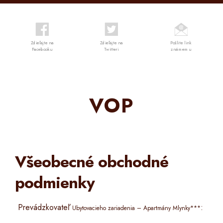
Zdieľajte na
Zdieľajte na
Pošlite link
Facebooku
Twitteri
známemu
VOP
Všeobecné obchodné
podmienky
Prevádzkovateľ
:
Ubytovacieho zariadenia – Apartmány Mlynky***