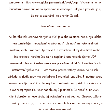
prepojením https://www.globalpayments.sk/sk-sk/gdpr. Vypísaním tohto
formuláru dávate súhlas so spracovaním osobných údajov a potvrdzujete,
že ste sa zoznámili so znením Zásad.
Záverečné ustanovenia
Ak ktorékoľvek ustanovenie týchto VOP je alebo sa stane neplatným alebo
nevykonateľným, neovplyvní to zákonnosť, platnosť ani vykonateľnosť
zostávajúcich ustanovení týchto VOP s výnimkou, ak by dôležitosť alebo
iné okolnosti vzťahujúce sa na neplatné ustanovenie týchto VOP
znamenali, že dané ustanovenie nie je možné oddeliť od zostávajúcich
ustanovení týchto VOP. Tieto VOP a právne vzťahy vzniknuté na ich
základe sa riadia právnym poriadkom Slovenskej republiky. Prípadné spory
vzniknuté z týchto VOP a Zmluvy budú riešené pred príslušným súdom v
Slovenskej republike. VOP nadobúdajú platnosť a účinnosť 6.12.2023.
Klient doručením rezervácie, jej potvrdením a následnou úhradou zálohy
za služby potvrdzuje, že sú mu všeobecné obchodné podmienky známe, a
že s ich obsahom súhlasí.