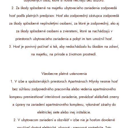
ubytovaných osôb, ktoré si hostia nechajú bez dozoru.
2. Za škody spôsobené na majetku ubytovacieho zariadenia zodpovedá
hosť podľa platných predpisov. Hosť ako zodpovedný zástupca zodpovedá
za škody spôsobené neplnoletými osobami, za ktoré je zodpovedný, ako aj
za škody spôsobené osobami a zvieratami, ktoré sa nachádzajú v
priestoroch ubytovacieho zariadenia a pobyt im tam umožnil hosť.
3. Hosť je povinný počínať si tak, aby nedochádzalo ku škodám na zdraví,
na majetku, na prírode a životnom prostredí.
Všeobecne platné ustanovenia
1. V izbe a spoločenských priestoroch Apartmánoch Mlynky nesmie hosť
bez súhlasu zodpovedného pracovníka alebo vedenia apartmánového
kompexu premiestňovať interiérové zariadenie, prevádzať akékoľvek zmeny
a úpravy na zariadení apartmánového komplexu, vykonávať zásahy do
elektrickej siete alebo inej inštalácie.
2. V ubytovacom zariadení a obzvlášť v izbe nie je hosťom dovolené
používať vlastné elektrické, plynové - prenosné spotrebiče. Toto