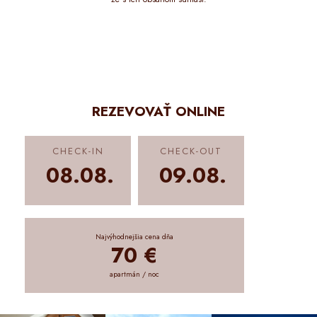
REZEVOVAŤ ONLINE
CHECK-IN
CHECK-OUT
08.08.
09.08.
Najvýhodnejšia cena dňa
70 €
apartmán / noc