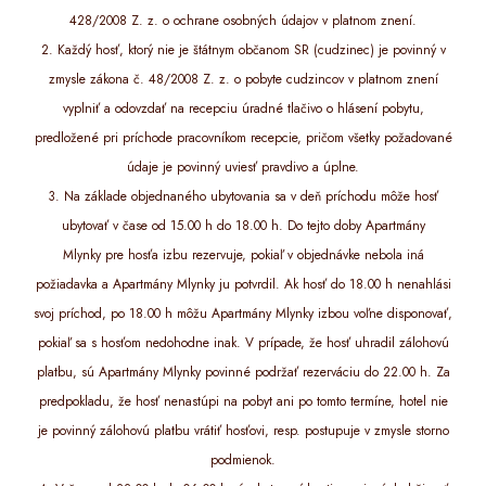
428/2008 Z. z. o ochrane osobných údajov v platnom znení.
2. Každý hosť, ktorý nie je štátnym občanom SR (cudzinec) je povinný v
zmysle zákona č. 48/2008 Z. z. o pobyte cudzincov v platnom znení
vyplniť a odovzdať na recepciu úradné tlačivo o hlásení pobytu,
predložené pri príchode pracovníkom recepcie, pričom všetky požadované
údaje je povinný uviesť pravdivo a úplne.
3. Na základe objednaného ubytovania sa v deň príchodu môže hosť
ubytovať v čase od 15.00 h do 18.00 h. Do tejto doby Apartmány
Mlynky pre hosťa izbu rezervuje, pokiaľ v objednávke nebola iná
požiadavka a Apartmány Mlynky ju potvrdil. Ak hosť do 18.00 h nenahlási
svoj príchod, po 18.00 h môžu Apartmány Mlynky izbou voľne disponovať,
pokiaľ sa s hosťom nedohodne inak. V prípade, že hosť uhradil zálohovú
platbu, sú Apartmány Mlynky povinné podržať rezerváciu do 22.00 h. Za
predpokladu, že hosť nenastúpi na pobyt ani po tomto termíne, hotel nie
je povinný zálohovú platbu vrátiť hosťovi, resp. postupuje v zmysle storno
podmienok.