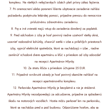
komplexu. Na všetkých nefajčiarskych izbách platí prísny zákaz fajčenia.
7. Pri onemocnení alebo poranení klienta ubytovacie zariadenie nahlási
požiadavku poskytnutia lekárskej pomoci, prípadne prevozu do nemocnice
príslušnému zdravotnému zariadeniu.
8. Psy a iné zvieratá majú vstup do zariadenia dovolený za poplatok.
9. Pred odchodom z izby je hosť povinný riadne uzatvoriť všetky okná,
uzavrieť vodovodné kohútiky, zhasnúť svetlá v izbe a priľahlých priestoroch
izby, vypnúť elektrické spotrebiče, ktoré sa nachádzajú v izbe , riadne
zamknúť vchodové dvere apartmánu a kľúč s príveskom od izby odovzdať
na recepcii Apartmánov Mlynky.
10. Za stratu kľúča s príveskom účtujeme 25 EUR.
11. Prípadné vzniknuté závady je hosť povinný okamžite nahlásiť na
recepcii apartmánového komplexu.
12. Parkovisko Apartmánov Mlynky je bezplatné a nie je strážené.
Apartmány Mlynky nezodpovedajú za odcudzenie, prípadne za spôsobenú
škodu na motorových vozidlách. Hostia môžu parkovať len na parkovisku,
ktoré sa nachádza pred a pod budovou. Odporúčame hosťom, aby sa