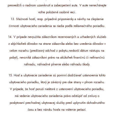
presvedčili o riadnom uzamknutí a zabezpečení auta. V aute nenechávajte
voľne položené osobné veci.
13. Sťažnosti hostí, resp. prípadné pripomienky a návrhy na zlepšenie
činnosti ubytovacieho zariadenia sa riadia podľa reklamačného poriadku.
14. V prípade nevyužitia zákazníkom rezervovaných a urhadených služieb
z akýchkoľvek dôvodov na strane zákazníka alebo bez uvedenia dôvodov v
celom rozsahu (predčasný odchod z pobytu,neskorší dátum nástupu na
pobyt), nevzniká zákazníkovi právo na akúkoľvek finančnú či nefinančnú
náhradu, náhradné plnenie alebo náhradu škody.
15. Hosť a ubytovacie zariadenie sú povinní dodržiavať ustanovenia tohto
ubytovacieho poriadku, ktorý je záväzný pre obe strany v plnom rozsahu.
V prípade, že hosť poruší niektoré z ustanovení ubytovacieho poriadku,
má vedenie ubytovacieho zariadenia právo odstúpiť od zmluvy o
poskytovaní prechodnej ubytovacej služby pred uplynutím dohodnutého
času a bez nároku hosťa na vrátenie peňazí.