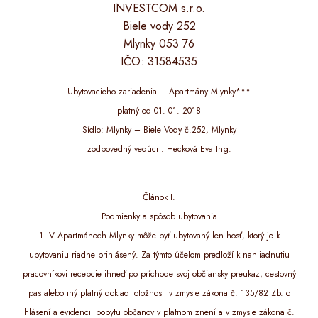
INVESTCOM s.r.o.
Biele vody 252
Mlynky 053 76
IČO: 31584535
Ubytovacieho zariadenia – Apartmány Mlynky***
platný od 01. 01. 2018
Sídlo: Mlynky – Biele Vody č.252, Mlynky
zodpovedný vedúci : Hecková Eva Ing.
Článok I.
Podmienky a spôsob ubytovania
1. V Apartmánoch Mlynky môže byť ubytovaný len hosť, ktorý je k
ubytovaniu riadne prihlásený. Za týmto účelom predloží k nahliadnutiu
pracovníkovi recepcie ihneď po príchode svoj občiansky preukaz, cestovný
pas alebo iný platný doklad totožnosti v zmysle zákona č. 135/82 Zb. o
hlásení a evidencii pobytu občanov v platnom znení a v zmysle zákona č.