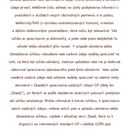
údaje (e-mail, telefónne číslo, adresa) na účely poskytovania informácií o
produktoch a službách svojich obchodných partnerov, a to poštou,
telefonicky/SMS (s výnimkou automatizovaných hovorov), e-mailom
a ďalšími elektronickými prostriedkami, ktoré môžu byť relevantné. Váš
súhlas so spracúvaním je dobrovoľný, a preto máte právo kedykoľvek ho
odvolať alebo obmedziť jeho rozsah. V prípade odvolania alebo
obmedzenia súhlasu nebudeme vaše osobné údaje naďalej spracúvať na
účel, na ktorý bol súhlas odvolaný, žiadnym spôsobom však nie je dotknutá
zákonnosť spracúvania vykonávaného pred týmto odvolaním. Vaše vyššie
uvedené osobné údaje však môžeme naďalej spracúvať na ostatné účely
stanovené v Zásadách spracúvania osobných údajov GP (ďalej len
„Zásady“), pri ktorých sa podľa všeobecne záväzných právnych predpisov
váš súhlas nevyžaduje. Bližšie informácie k tomuto súhlasu, k spracúvaniu
vašich osobných údajov, vrátane vašich práv a spôsobu odvolania alebo
obmedzenia súhlasu, nájdete v aktuálnej verzii Zásad, ktoré sú k
dispozícii na internetových stránkach GP v oddiele GDPR pod