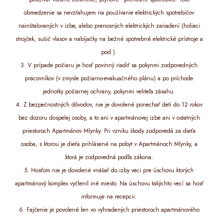
obmedzenie sa nevzťahujem na používanie elektrických spotrebičov
nainštalovaných v izbe, alebo prenosných elektrických zariadení (holiaci
strojček, sušič vlasov a nabíjačky na bežné spotrebné elektrické prístroje a
pod.).
3. V prípade požiaru je hosť povinný riadiť sa pokynmi zodpovedných
pracovníkov (v zmysle požiarno-evakuačného plánu) a po príchode
jednotky požiarnej ochrany, pokynmi veliteľa zásahu.
4. Z bezpečnostných dôvodov, nie je dovolené ponechať deti do 12 rokov
bez dozoru dospelej osoby, a to ani v apartmánovej izbe ani v ostatných
priestoroch Apartmánov Mlynky. Pri vzniku škody zodpovedá za dieťa
osoba, s ktorou je dieťa prihlásené na pobyt v Apartmánoch Mlynky, a
ktorá je zodpovedná podľa zákona.
5. Hosťom nie je dovolené vnášať do izby veci pre úschovu ktorých
apartmánový komplex vyčlenil iné miesto. Na úschovu takýchto vecí sa hosť
informuje na recepcii.
6. Fajčenie je povolené len vo vyhradených priestoroch apartmánového