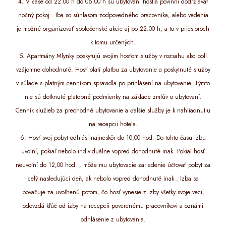
4. V čase od 22.00 h do 06.00 h sú ubytovaní hostia povinní dodržiavať
nočný pokoj . Iba so súhlasom zodpovedného pracovníka, alebo vedenia
je možné organizovať spoločenské akcie aj po 22.00 h, a to v priestoroch
k tomu určených.
5. Apartmány Mlynky poskytujú svojim hosťom služby v rozsahu ako boli
vzájomne dohodnuté. Hosť platí platbu za ubytovanie a poskytnuté služby
v súlade s platným cenníkom spravidla po prihlásení na ubytovanie. Týmto
nie sú dotknuté platobné podmienky na základe zmlúv o ubytovaní.
Cenník služieb za prechodné ubytovanie a ďalšie služby je k nahliadnutiu
na recepcii hotela.
6. Hosť svoj pobyt odhlási najneskôr do 10,00 hod. Do tohto času izbu
uvoľní, pokiaľ nebolo individuálne vopred dohodnuté inak. Pokiaľ hosť
neuvoľní do 12,00 hod. , môže mu ubytovacie zariadenie účtovať pobyt za
celý nasledujúci deň, ak nebolo vopred dohodnuté inak . Izba sa
považuje za uvoľnenú potom, čo hosť vynesie z izby všetky svoje veci,
odovzdá kľúč od izby na recepcii poverenému pracovníkovi a oznámi
odhlásenie z ubytovania.